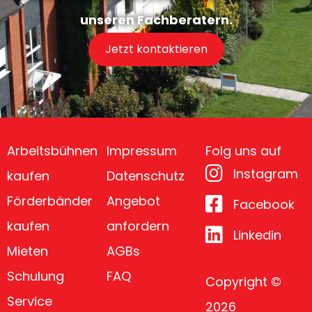
unseren Fachberatern.
Jetzt kontaktieren
Arbeitsbühnen
Impressum
Folg uns auf
Instagram
kaufen
Datenschutz
Förderbänder
Angebot
Facebook
kaufen
anfordern
Linkedin
Mieten
AGBs
Schulung
FAQ
Copyright ©
Service
2026