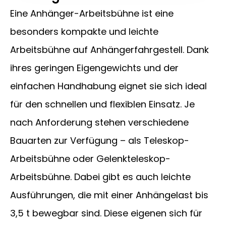
Eine Anhänger-Arbeitsbühne ist eine
besonders kompakte und leichte
Arbeitsbühne auf Anhängerfahrgestell. Dank
ihres geringen Eigengewichts und der
einfachen Handhabung eignet sie sich ideal
für den schnellen und flexiblen Einsatz. Je
nach Anforderung stehen verschiedene
Bauarten zur Verfügung – als Teleskop-
Arbeitsbühne oder Gelenkteleskop-
Arbeitsbühne. Dabei gibt es auch leichte
Ausführungen, die mit einer Anhängelast bis
3,5 t bewegbar sind. Diese eigenen sich für