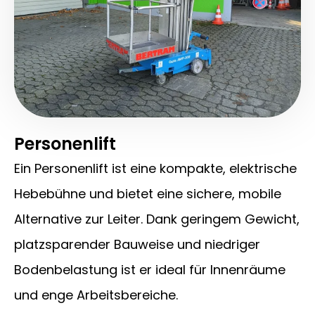
Personenlift
Ein Personenlift ist eine kompakte, elektrische
Hebebühne und bietet eine sichere, mobile
Alternative zur Leiter. Dank geringem Gewicht,
platzsparender Bauweise und niedriger
Bodenbelastung ist er ideal für Innenräume
und enge Arbeitsbereiche.