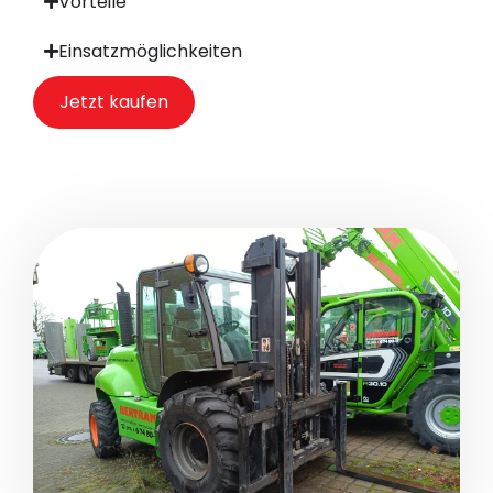
Vorteile
Einsatzmöglichkeiten
Jetzt kaufen