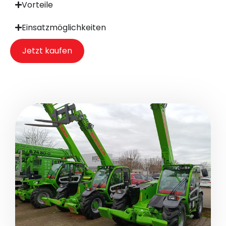
Vorteile
Einsatzmöglichkeiten
Jetzt kaufen