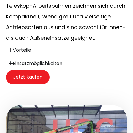
Teleskop-Arbeitsbühnen zeichnen sich durch
Kompaktheit, Wendigkeit und vielseitige
Antriebsarten aus und sind sowohl für Innen-
als auch Außeneinsätze geeignet.
Vorteile
Einsatzmöglichkeiten
Jetzt kaufen