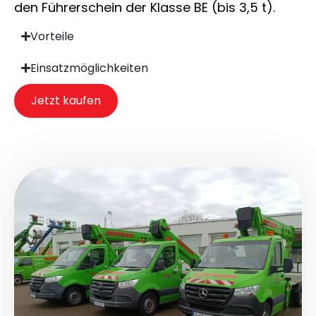
den Führerschein der Klasse BE (bis 3,5 t).
Vorteile
Einsatzmöglichkeiten
Jetzt kaufen