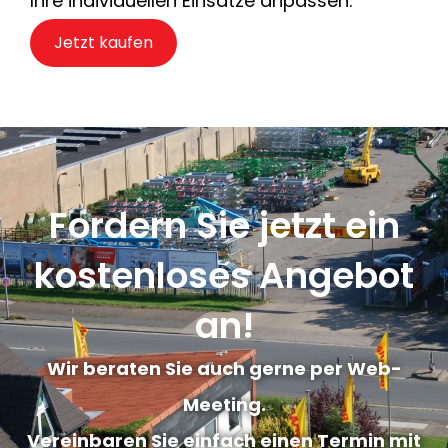
Ihre individuellen Einsätze anpassen.
Jetzt kaufen
Fordern Sie jetzt ein
kostenloses Angebot
an!
Wir beraten Sie auch gerne per Web-
Meeting.
Vereinbaren Sie einfach einen Termin mit