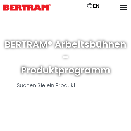
EN
BERTRAM® Arbeitsbühnen
-
Produktprogramm