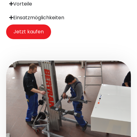
Vorteile
Einsatzmöglichkeiten
Jetzt kaufen