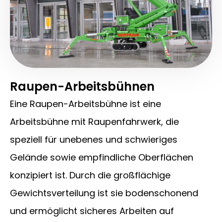
Raupen-Arbeitsbühnen
Eine Raupen-Arbeitsbühne ist eine
Arbeitsbühne mit Raupenfahrwerk, die
speziell für unebenes und schwieriges
Gelände sowie empfindliche Oberflächen
konzipiert ist. Durch die großflächige
Gewichtsverteilung ist sie bodenschonend
und ermöglicht sicheres Arbeiten auf