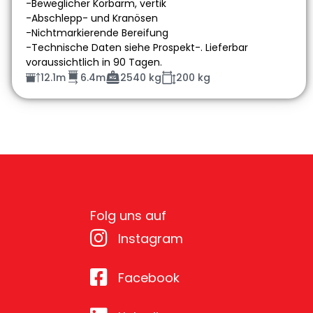
-Beweglicher Korbarm, vertik
-Abschlepp- und Kranösen
-Nichtmarkierende Bereifung
-Technische Daten siehe Prospekt-. Lieferbar
voraussichtlich in 90 Tagen.
12.1m
6.4m
2540 kg
200 kg
Folg uns auf
Instagram
Facebook