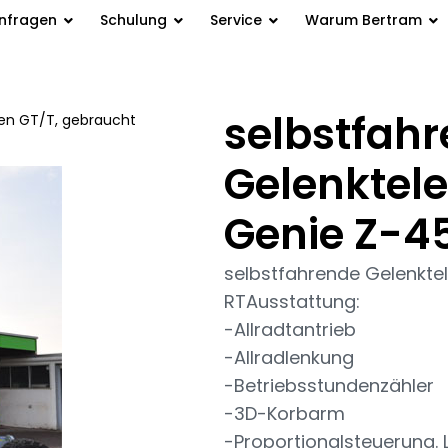
anfragen
Schulung
Service
Warum Bertram
selbstfah
en GT/T, gebraucht
 RT
Gelenktel
Genie Z-4
selbstfahrende Gelenkte
RTAusstattung:
-Allradtantrieb
-Allradlenkung
-Betriebsstundenzähler
-3D-Korbarm
-Proportionalsteuerung. L