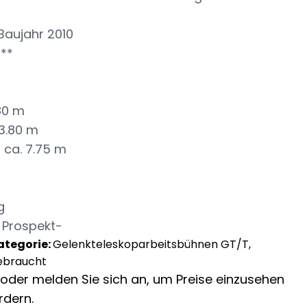
Baujahr 2010
***
.80 m
13.80 m
: ca. 7.75 m
g
 Prospekt-
ategorie:
Gelenkteleskoparbeitsbühnen GT/T,
ebraucht
ch oder melden Sie sich an, um Preise einzusehen
rdern.