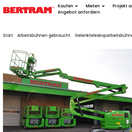
Kaufen
Mieten
Projekt 
Angebot anfordern
Start
/
Arbeitsbühnen gebraucht
/
Gelenkteleskoparbeitsbühn
/ selbstfahrende Gelenkteleskoparbeitsbühne Genie Z-45/25J