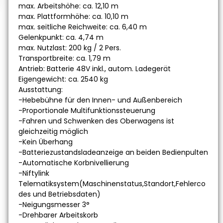
max. Arbeitshöhe: ca. 12,10 m
max. Plattformhöhe: ca. 10,10 m
max. seitliche Reichweite: ca. 6,40 m
Gelenkpunkt: ca. 4,74 m
max. Nutzlast: 200 kg / 2 Pers.
Transportbreite: ca. 1,79 m
Antrieb: Batterie 48V inkl., autom. Ladegerät
Eigengewicht: ca. 2540 kg
Ausstattung:
-Hebebühne für den Innen- und Außenbereich
-Proportionale Multifunktionssteuerung
-Fahren und Schwenken des Oberwagens ist
gleichzeitig möglich
-Kein Überhang
-Batteriezustandsladeanzeige an beiden Bedienpulten
-Automatische Korbnivellierung
-Niftylink
Telematiksystem(Maschinenstatus,Standort,Fehlerco
des und Betriebsdaten)
-Neigungsmesser 3°
-Drehbarer Arbeitskorb