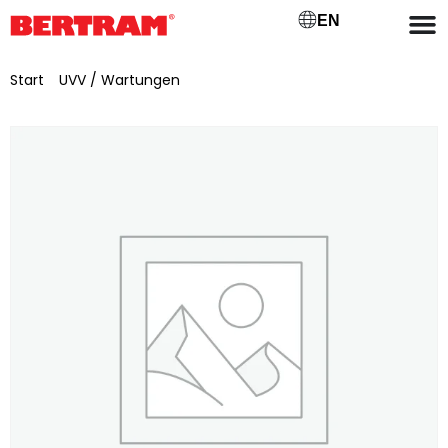
EN
Start
/
UVV / Wartungen
/ Wasch und Putzmittel inkl.
Entsorgung pauschal