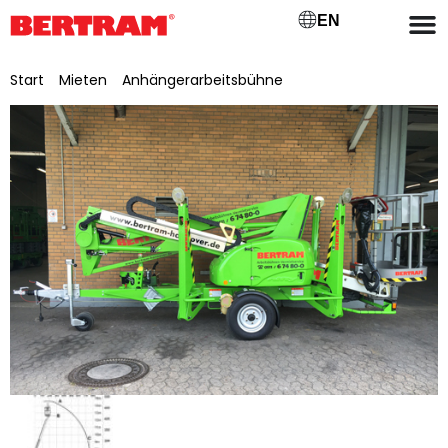
EN
Start
/
Mieten
/
Anhängerarbeitsbühne
/ AG 147 E