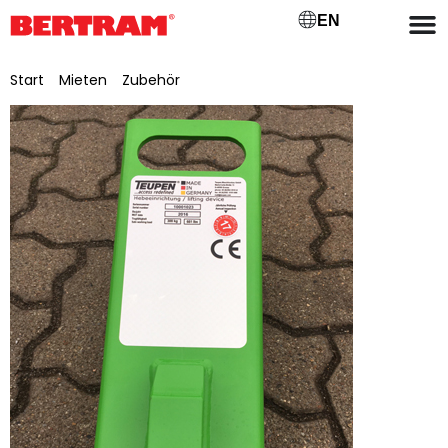
EN
Start
/
Mieten
/
Zubehör
/ Haken_Teupen