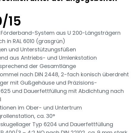
0/15
n-Förderband-System aus U 200-Längsträgern
h in RAL 6010 (grasgrün)
gen und Unterstützungsfüßen
end aus Antriebs- und Umlenkstation
tsprechend der Gesamtlänge
rommel nach DIN 2448, 2-fach konisch überdreht
ger mit Gußgehäuse und Präzisions-
N 625 und Dauerfettfüllung mit Abdichtung nach
l
ationen im Ober- und Untertrum
ollenstation, ca. 30°
onskugellager Typ 6204 und Dauerfettfüllung
 400/3 – 4:2 NQ nach DIN 22102, ca. 9 mm stark,