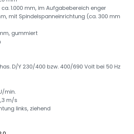
n: ca. 1.000 mm, im Aufgabebereich enger
m, mit Spindelspanneinrichtung (ca. 300 mm
 mm, gummiert
m
as. D/Y 230/400 bzw. 400/690 Volt bei 50 Hz
U/min.
1,3 m/s
tung links, ziehend
.0