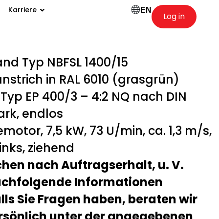
Karriere
EN
Log in
nd Typ NBFSL 1400/15
strich in RAL 6010 (grasgrün)
yp EP 400/3 – 4:2 NQ nach DIN
ark, endlos
otor, 7,5 kW, 73 U/min, ca. 1,3 m/s,
inks, ziehend
chen nach Auftragserhalt, u. V.
nachfolgende Informationen
alls Sie Fragen haben, beraten wir
rsönlich unter der angegebenen