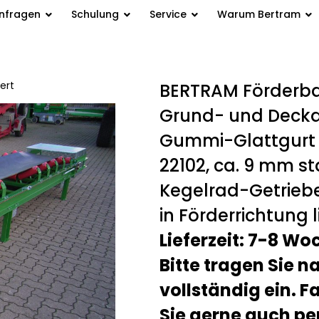
anfragen
Schulung
Service
Warum Bertram
iert
/ NBFSL 1400/15
BERTRAM Förderba
Grund- und Deckan
Gummi-Glattgurt T
22102, ca. 9 mm st
Kegelrad-Getriebem
in Förderrichtung l
Lieferzeit: 7-8 Wo
Bitte tragen Sie 
vollständig ein. F
Sie gerne auch pe