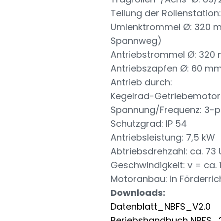
Teilung der Rollenstatio
Umlenktrommel Ø: 320 m
Spannweg)
Antriebstrommel Ø: 320
Antriebszapfen Ø: 60 m
Antrieb durch:
Kegelrad-Getriebemotor
Spannung/Frequenz: 3-ph
Schutzgrad: IP 54
Antriebsleistung: 7,5 kW
Abtriebsdrehzahl: ca. 73 
Geschwindigkeit: v = ca. 
Motoranbau: in Förderrich
Downloads:
Datenblatt_NBFS_V2.0
Beriebshandbuch NBFS_2