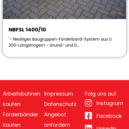
NBFSL 1400/10
'- Niedriges Baugruppen-Förderband-System aus U
200-Längsträgern - Grund- und D…
Arbeitsbühnen
Impressum
Folg uns auf
Instagram
kaufen
Datenschutz
Förderbänder
Angebot
Facebook
kaufen
anfordern
Linkedin