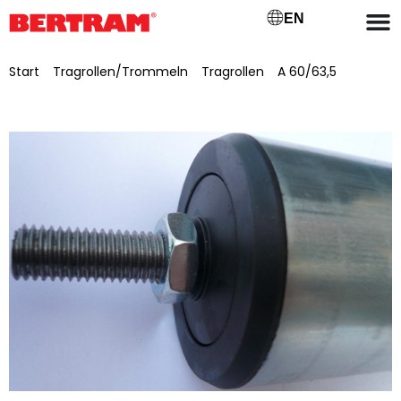
EN
Start
/
Tragrollen/Trommeln
/
Tragrollen
/
A 60/63,5
/ Tragrolle für Untergurt GB 300 (A) Ø 60mm, Achs-Ø
12mm, M 12×20