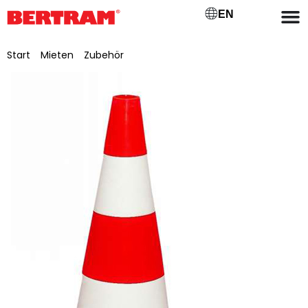
EN
Start
/
Mieten
/
Zubehör
/ PylonenGroß