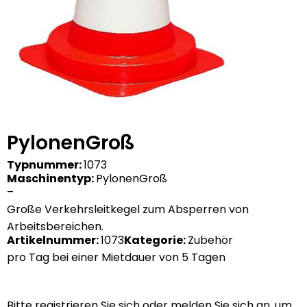
PylonenGroß
Typnummer:
1073
Maschinentyp:
PylonenGroß
–
Große Verkehrsleitkegel zum Absperren von
Arbeitsbereichen.
Artikelnummer:
1073
Kategorie:
Zubehör
pro Tag bei einer Mietdauer von 5 Tagen
pro Tag bei einer Mietdauer von 5 Tagen
Bitte registrieren Sie sich oder melden Sie sich an, um