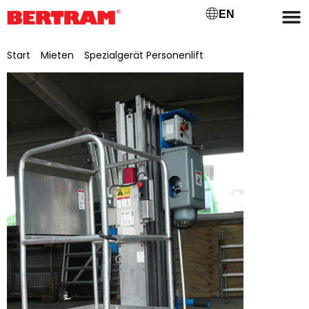
EN
Start
/
Mieten
/
Spezialgerät Personenlift
/ SGP 111 Vnm