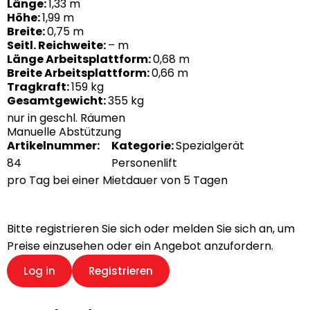
Länge:
1,33 m
Höhe:
1,99 m
Breite:
0,75 m
Seitl. Reichweite:
– m
Länge Arbeitsplattform:
0,68 m
Breite Arbeitsplattform:
0,66 m
Tragkraft:
159 kg
Gesamtgewicht:
355 kg
nur in geschl. Räumen
Manuelle Abstützung
Artikelnummer:
Kategorie:
Spezialgerät
84
Personenlift
pro Tag bei einer Mietdauer von 5 Tagen
pro Tag bei einer Mietdauer von 5 Tagen
Bitte registrieren Sie sich oder melden Sie sich an, um
Preise einzusehen oder ein Angebot anzufordern.
Log in
Registrieren