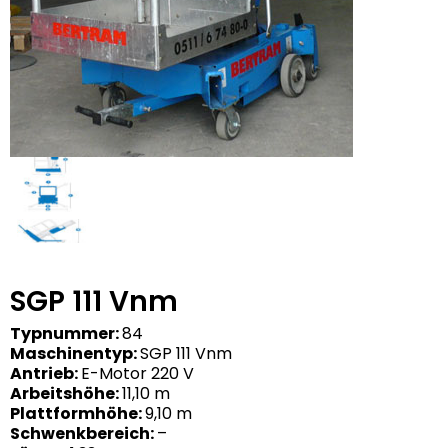
SGP 111 Vnm
Typnummer:
84
Maschinentyp:
SGP 111 Vnm
Antrieb:
E-Motor 220 V
Arbeitshöhe:
11,10 m
Plattformhöhe:
9,10 m
Schwenkbereich:
–