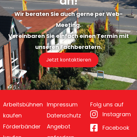
an!
Wir beraten Sie auch gerne per Web-
Meeting.
Vereinbaren Sie einfach einen Termin mit
unseren Fachberatern.
Jetzt kontaktieren
Arbeitsbühnen
Impressum
Folg uns auf
Instagram
kaufen
Datenschutz
Förderbänder
Angebot
Facebook