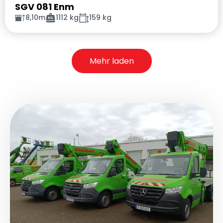
SGV 081 Enm
8,10m
1112 kg
159 kg
Mehr laden