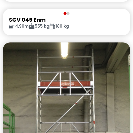
SGV 049 Enm
4,90m
555 kg
180 kg