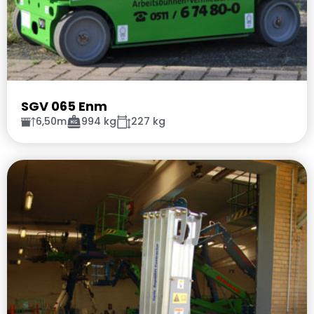
SGV 065 Enm
6,50m
994 kg
227 kg