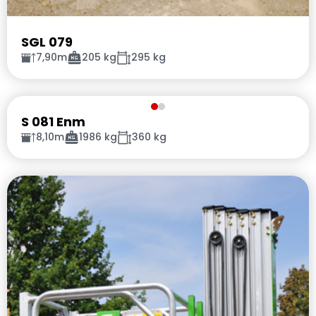
SGL 079
7,90m
205 kg
295 kg
S 081 Enm
8,10m
1986 kg
360 kg