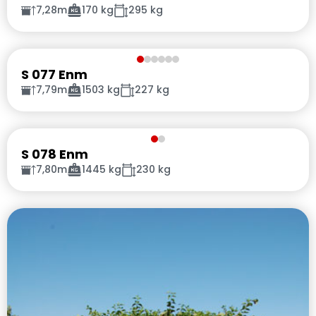
7,28m
170 kg
295 kg
S 077 Enm
7,79m
1503 kg
227 kg
S 078 Enm
7,80m
1445 kg
230 kg