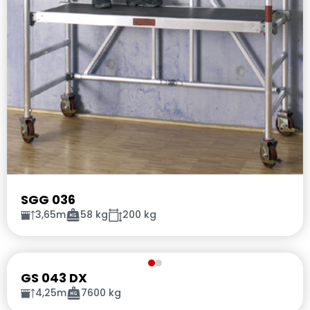
SGG 036
3,65m
58 kg
200 kg
GS 043 DX
4,25m
7600 kg