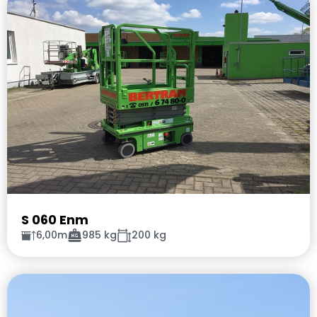
S 060 Enm
6,00m
985 kg
200 kg