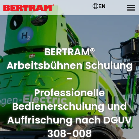
EN
BERTRAM®
Arbeitsbühnen Schulung
-
Professionelle
Bedienerschulung und
Auffrischung nach DGUV
308-008