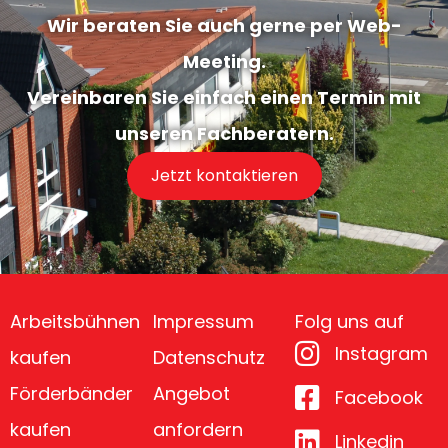
Wir beraten Sie auch gerne per Web-
Meeting.
Vereinbaren Sie einfach einen Termin mit
unseren Fachberatern.
Jetzt kontaktieren
Arbeitsbühnen
Impressum
Folg uns auf
Instagram
kaufen
Datenschutz
Förderbänder
Angebot
Facebook
kaufen
anfordern
Linkedin