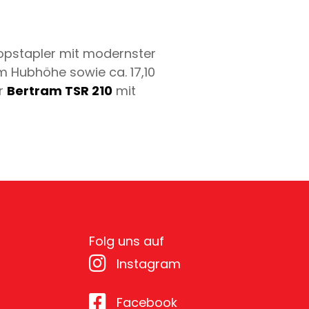
kopstapler mit modernster
m Hubhöhe sowie ca. 17,10
er
Bertram TSR 210
mit
Folg uns auf
Instagram
Facebook