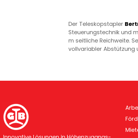
Der Teleskopstapler
Bert
Steuerungstechnik und mo
m seitliche Reichweite. S
vollvariabler Abstützung
Arbe
Förd
Miet
Innovative Lösungen in Höhenzugangs-