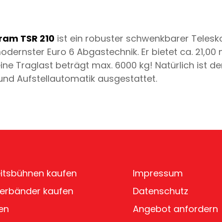
ram TSR 210
ist ein robuster schwenkbarer Teles
dernster Euro 6 Abgastechnik. Er bietet ca. 21,00 
eine Traglast beträgt max. 6000 kg! Natürlich ist d
 und Aufstellautomatik ausgestattet.
itsbühnen kaufen
Impressum
erbänder kaufen
Datenschutz
en
Angebot anfordern