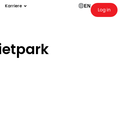
Karriere
EN
Log in
etpark