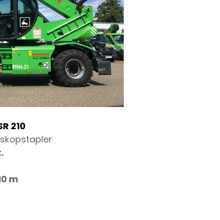
SR 210
eskopstapler
k
.
,10 m