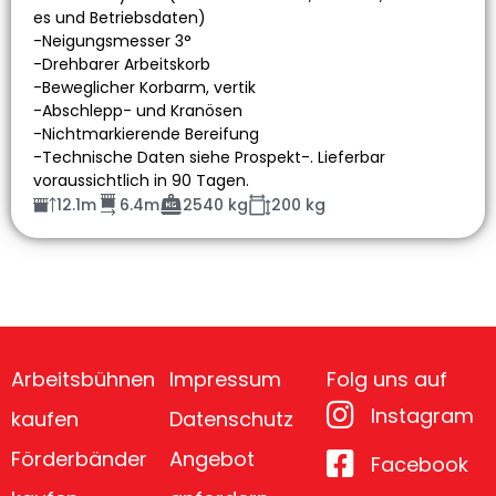
es und Betriebsdaten)
-Neigungsmesser 3°
-Drehbarer Arbeitskorb
-Beweglicher Korbarm, vertik
-Abschlepp- und Kranösen
-Nichtmarkierende Bereifung
-Technische Daten siehe Prospekt-. Lieferbar
voraussichtlich in 90 Tagen.
12.1m
6.4m
2540 kg
200 kg
Arbeitsbühnen
Impressum
Folg uns auf
Instagram
kaufen
Datenschutz
Förderbänder
Angebot
Facebook