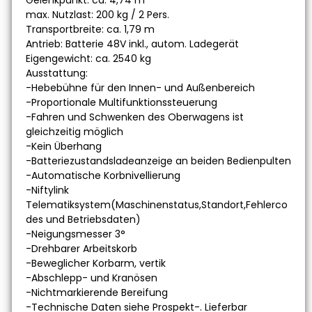
Gelenkpunkt: ca. 4,74 m
max. Nutzlast: 200 kg / 2 Pers.
Transportbreite: ca. 1,79 m
Antrieb: Batterie 48V inkl., autom. Ladegerät
Eigengewicht: ca. 2540 kg
Ausstattung:
-Hebebühne für den Innen- und Außenbereich
-Proportionale Multifunktionssteuerung
-Fahren und Schwenken des Oberwagens ist
gleichzeitig möglich
-Kein Überhang
-Batteriezustandsladeanzeige an beiden Bedienpulten
-Automatische Korbnivellierung
-Niftylink
Telematiksystem(Maschinenstatus,Standort,Fehlerco
des und Betriebsdaten)
-Neigungsmesser 3°
-Drehbarer Arbeitskorb
-Beweglicher Korbarm, vertik
-Abschlepp- und Kranösen
-Nichtmarkierende Bereifung
-Technische Daten siehe Prospekt-. Lieferbar