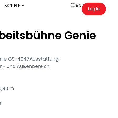
Karriere
EN
Log in
beitsbühne Genie
nie GS-4047Ausstattung:
en- und Außenbereich
0,90 m
r