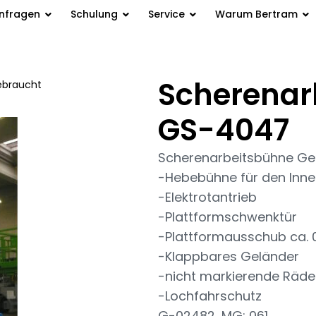
anfragen
Schulung
Service
Warum Bertram
Scherenar
ebraucht
GS-4047
Scherenarbeitsbühne Ge
-Hebebühne für den Inn
-Elektrotantrieb
-Plattformschwenktür
-Plattformausschub ca. 
-Klappbares Geländer
-nicht markierende Räde
-Lochfahrschutz
G-02482, MG: 061