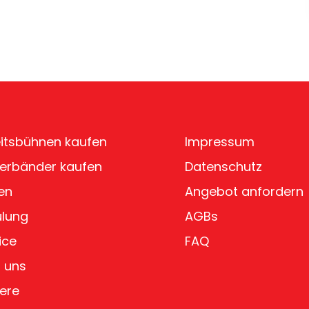
itsbühnen kaufen
Impressum
erbänder kaufen
Datenschutz
en
Angebot anfordern
ulung
AGBs
ice
FAQ
 uns
iere