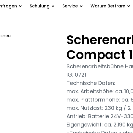
anfragen
Schulung
Service
Warum Bertram
Scherenar
ksneu
/ Scherenarbeitsbühne
Compact 
Scherenarbeitsbühne Ha
IG: 0721
Technische Daten:
max. Arbeitshöhe: ca. 10
max. Plattformhöhe: ca. 
max. Nutzlast: 230 kg / 2 
Antrieb: Batterie 24V-330
Eigengewicht: ca. 2.190 k
-Technische Daten siehe