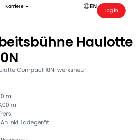
Karriere
EN
Log in
beitsbühne Haulotte
10N
ulotte Compact 10N-werksneu-
,00 m
8,00 m
Pers.
Ah inkl. Ladegerät
g
 Prospekt-