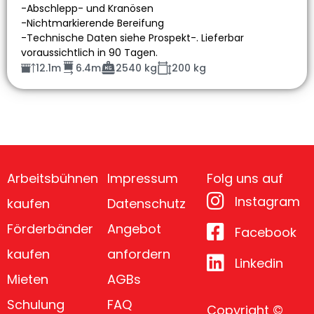
-Abschlepp- und Kranösen
-Nichtmarkierende Bereifung
-Technische Daten siehe Prospekt-. Lieferbar
voraussichtlich in 90 Tagen.
12.1m
6.4m
2540 kg
200 kg
Arbeitsbühnen
Impressum
Folg uns auf
Instagram
kaufen
Datenschutz
Förderbänder
Angebot
Facebook
kaufen
anfordern
Linkedin
Mieten
AGBs
Schulung
FAQ
Copyright ©