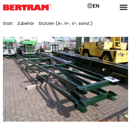
EN
Start
/
Zubehör
/
Stützen (A-, H-, V-, sonst.)
/ A-Stütze mit
Fußplatten, lackiert für BGM 500/650 mit Auflagehöhe: 4 m