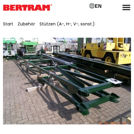
EN
Start
/
Zubehör
/
Stützen (A-, H-, V-, sonst.)
/ A-Stütze mit
Fußplatten, lackiert für BGM 500/650 mit Auflagehöhe: 6 m