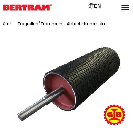
EN
Start
/
Tragrollen/Trommeln
/
Antriebstrommeln
/ Antriebstrommel für GB 500, ML 600, Ø 320 mm Lagersitz-
Ø 60mm, Zapfen-Ø 40mm