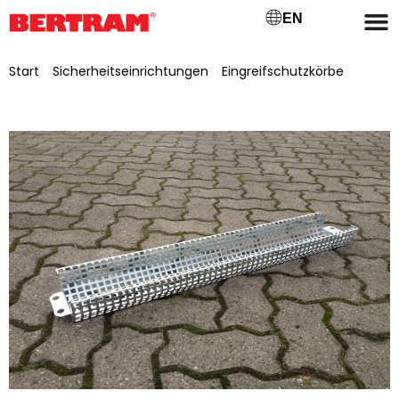
EN
Start
/
Sicherheitseinrichtungen
/
Eingreifschutzkörbe
/ Eingreifschutzkorb, für BGM 1200 verzinkt, für Antriebsteil,
oben