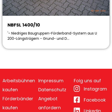
NBFSL 1400/10
'- Niedriges Baugruppen-Förderband-System aus U
200-Längsträgern - Grund- und D…
Arbeitsbühnen
Impressum
Folg uns auf
Instagram
kaufen
Datenschutz
Förderbänder
Angebot
Facebook
kaufen
anfordern
Linkedin