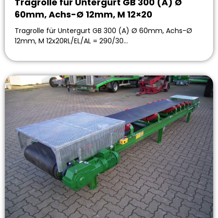
Tragrolle für Untergurt GB 300 (A) Ø
60mm, Achs-Ø 12mm, M 12×20
Tragrolle für Untergurt GB 300 (A) Ø 60mm, Achs-Ø
12mm, M 12x20RL/EL/AL = 290/30…