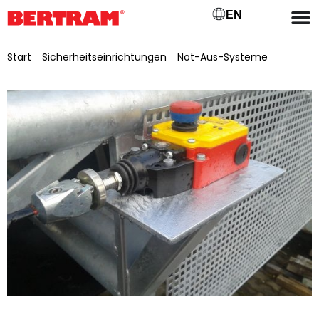
EN
Start
/
Sicherheitseinrichtungen
/
Not-Aus-Systeme
/ Not-
Aus-Schalter SRM (für Förderbänder bis ca. 37,5m AA)