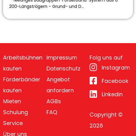
'- Niedriges Baugruppen-Förderband-System aus U
200-Längsträgern - Grund- und D…
Arbeitsbühnen
Impressum
Folg uns auf
Instagram
kaufen
Datenschutz
Förderbänder
Angebot
Facebook
kaufen
anfordern
Linkedin
Mieten
AGBs
Schulung
FAQ
Copyright ©
Service
2026
Über uns