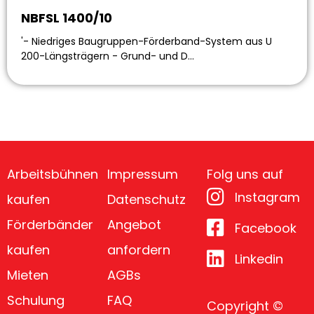
NBFSL 1400/10
'- Niedriges Baugruppen-Förderband-System aus U
200-Längsträgern - Grund- und D…
Arbeitsbühnen
Impressum
Folg uns auf
Instagram
kaufen
Datenschutz
Förderbänder
Angebot
Facebook
kaufen
anfordern
Linkedin
Mieten
AGBs
Schulung
FAQ
Copyright ©