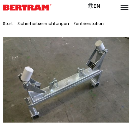
EN
Start
/
Sicherheitseinrichtungen
/
Zentrierstation
/ Obergurt
Zentrier-/Lenkstation GB 500 Typ BGM 500, lackiert