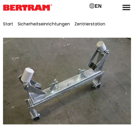
EN
Start
/
Sicherheitseinrichtungen
/
Zentrierstation
/ Obergurt
Zentrier-/Lenkstation GB 500 Typ BGM 500, verzinkt