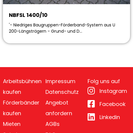
NBFSL 1400/10
'- Niedriges Baugruppen-Förderband-System aus U
200-Längsträgern - Grund- und D…
Arbeitsbühnen
Impressum
Folg uns auf
Instagram
kaufen
Datenschutz
Förderbänder
Angebot
Facebook
kaufen
anfordern
Linkedin
Mieten
AGBs