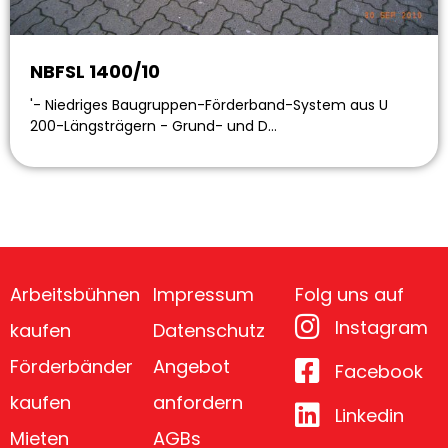
NBFSL 1400/10
'- Niedriges Baugruppen-Förderband-System aus U
200-Längsträgern - Grund- und D…
Arbeitsbühnen
Impressum
Folg uns auf
Instagram
kaufen
Datenschutz
Förderbänder
Angebot
Facebook
kaufen
anfordern
Linkedin
Mieten
AGBs