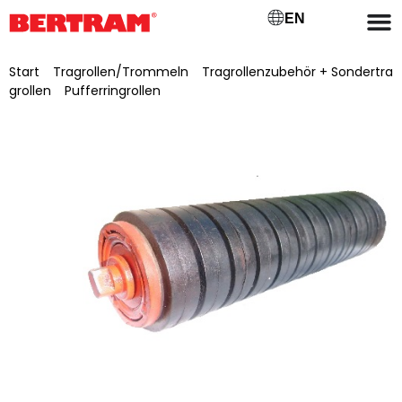
EN
Start
/
Tragrollen/Trommeln
/
Tragrollenzubehör + Sondertra
grollen
/
Pufferringrollen
/ Pufferringrolle, Ø 108/20 mm x 315
mm beidseitig SW 15×10 mm