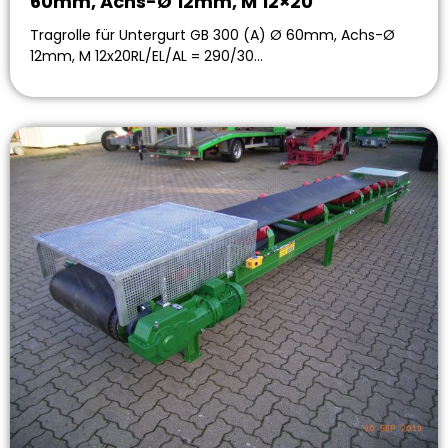
60mm, Achs-Ø 12mm, M 12×20
Tragrolle für Untergurt GB 300 (A) Ø 60mm, Achs-Ø
12mm, M 12x20RL/EL/AL = 290/30…