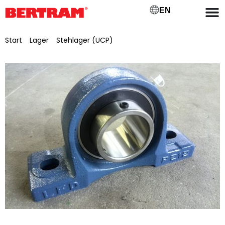
EN
Start
/
Lager
/
Stehlager (UCP)
/ Stehlager für
Antriebstrommel, Ø-Lagersitz 45 mm