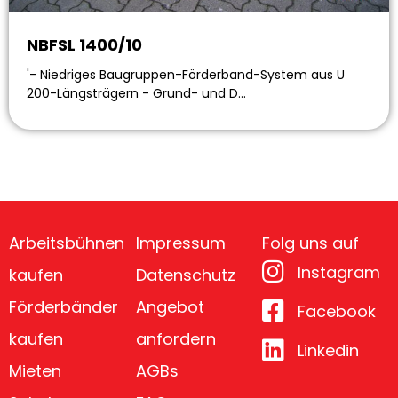
NBFSL 1400/10
'- Niedriges Baugruppen-Förderband-System aus U
200-Längsträgern - Grund- und D…
Arbeitsbühnen
Impressum
Folg uns auf
Instagram
kaufen
Datenschutz
Förderbänder
Angebot
Facebook
kaufen
anfordern
Linkedin
Mieten
AGBs