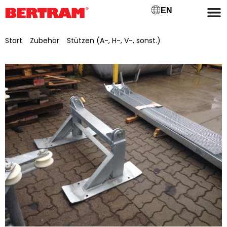
EN
Start
/
Zubehör
/
Stützen (A-, H-, V-, sonst.)
/ Stützfuß,
lackiert für BGM 800/1000