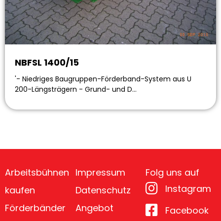
NBFSL 1400/15
'- Niedriges Baugruppen-Förderband-System aus U
200-Längsträgern - Grund- und D…
Arbeitsbühnen
Impressum
Folg uns auf
Instagram
kaufen
Datenschutz
Förderbänder
Angebot
Facebook