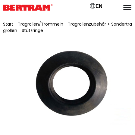
EN
Start
/
Tragrollen/Trommeln
/
Tragrollenzubehör + Sondertra
grollen
/
Stützringe
/ Stützring Ø 89/275 x 45 d/D x B