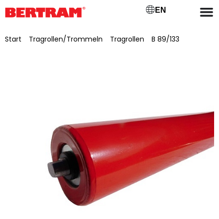
EN
Start
/
Tragrollen/Trommeln
/
Tragrollen
/
B 89/133
/ Tragrolle für Obergurt GB 500 (B) Ø 89mm, Achs-Ø
20mm, SW 15×10