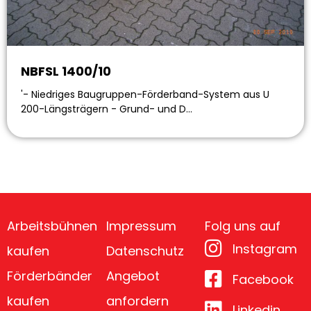
NBFSL 1400/10
'- Niedriges Baugruppen-Förderband-System aus U
200-Längsträgern - Grund- und D…
Arbeitsbühnen
Impressum
Folg uns auf
Instagram
kaufen
Datenschutz
Förderbänder
Angebot
Facebook
kaufen
anfordern
Linkedin