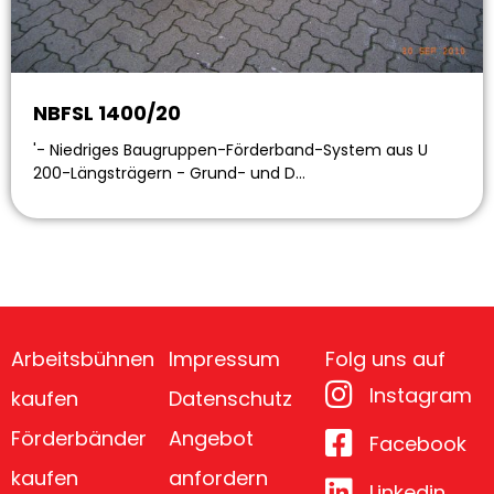
NBFSL 1400/20
'- Niedriges Baugruppen-Förderband-System aus U
200-Längsträgern - Grund- und D…
Arbeitsbühnen
Impressum
Folg uns auf
Instagram
kaufen
Datenschutz
Förderbänder
Angebot
Facebook
kaufen
anfordern
Linkedin