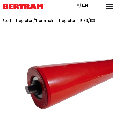
EN
Start
/
Tragrollen/Trommeln
/
Tragrollen
/
B 89/133
/ Tragrolle für Untergurt GB 500 (B) Ø 89mm, Achs-Ø
20mm, SW 15×10