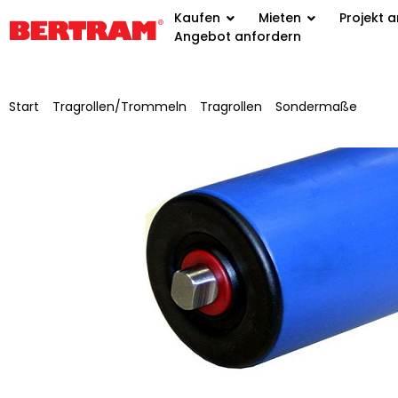
Kaufen
Mieten
Projekt 
Angebot anfordern
Start
/
Tragrollen/Trommeln
/
Tragrollen
/
Sondermaße
/ Trag
Achs-Ø 10mm, Achse M10