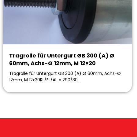
Tragrolle für Untergurt GB 300 (A) Ø
60mm, Achs-Ø 12mm, M 12×20
Tragrolle für Untergurt GB 300 (A) Ø 60mm, Achs-Ø
12mm, M 12x20RL/EL/AL = 290/30…