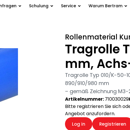
anfragen
Schulung
Service
Warum Bertram
rolle Typ 010/K-50-10 Ø 50 mm,
Rollenmaterial Ku
Tragrolle 
mm, Achs
Tragrolle Typ 010/K-50-
890/910/980 mm
– gemäß Zeichnung M3-286
Artikelnummer:
710030029
Bitte registrieren Sie sich o
Angebot anzufordern.
Log in
Registrieren