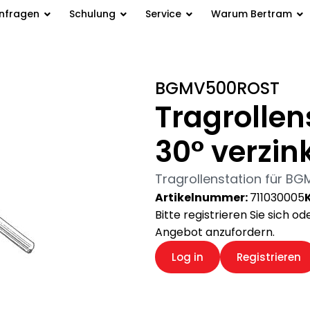
anfragen
Schulung
Service
Warum Bertram
station für BGM 500, 30°
BGMV500ROST
Tragrollen
30° verzin
Tragrollenstation für BGM
Artikelnummer:
711030005
Bitte registrieren Sie sich o
Angebot anzufordern.
Log in
Registrieren