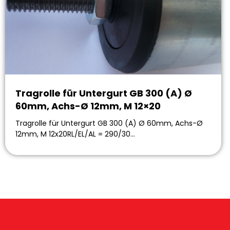
Tragrolle für Untergurt GB 300 (A) Ø
60mm, Achs-Ø 12mm, M 12×20
Tragrolle für Untergurt GB 300 (A) Ø 60mm, Achs-Ø
12mm, M 12x20RL/EL/AL = 290/30…