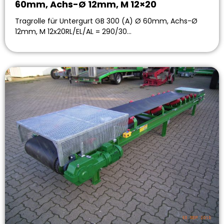
60mm, Achs-Ø 12mm, M 12×20
Tragrolle für Untergurt GB 300 (A) Ø 60mm, Achs-Ø
12mm, M 12x20RL/EL/AL = 290/30…