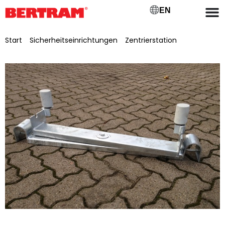
EN
Start
/
Sicherheitseinrichtungen
/
Zentrierstation
/ Untergurt
Zentrier-/Lenkstation GB 800 Typ BGM 800, lackiert