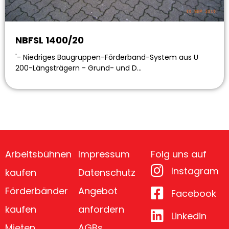
NBFSL 1400/20
'- Niedriges Baugruppen-Förderband-System aus U
200-Längsträgern - Grund- und D…
Arbeitsbühnen
Impressum
Folg uns auf
Instagram
kaufen
Datenschutz
Förderbänder
Angebot
Facebook
kaufen
anfordern
Linkedin
Mieten
AGBs