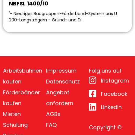
NBFSL 1400/10
'- Niedriges Baugruppen-Förderband-System aus U
200-Längsträgern - Grund- und D…
Arbeitsbühnen
Impressum
Folg uns auf
Instagram
kaufen
Datenschutz
Förderbänder
Angebot
Facebook
kaufen
anfordern
Linkedin
Mieten
AGBs
Schulung
FAQ
Copyright ©