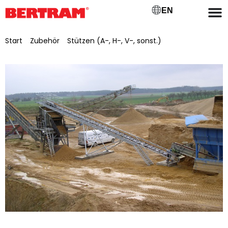
EN
Start
/
Zubehör
/
Stützen (A-, H-, V-, sonst.)
/ V-Stütze für
BGM 500/15 Steigung 14°, verzinkt