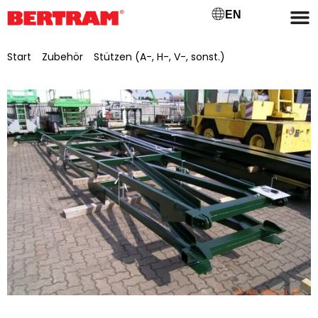
EN
Start
/
Zubehör
/
Stützen (A-, H-, V-, sonst.)
/ A-Stütze mit
Fußplatten, lackiert für BGM 800/1000 mit Auflagehöhe: 6 m