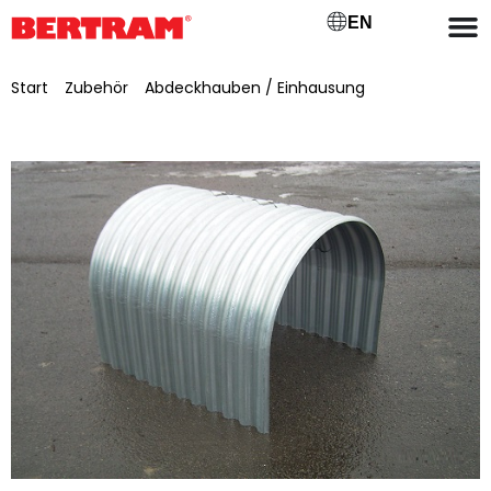
EN
Start
/
Zubehör
/
Abdeckhauben / Einhausung
/ Abdeckhaube Standard 18/76/0,75 mm für GB 650 mm, KB
950 mm, NL 836 mm, H 694 mm