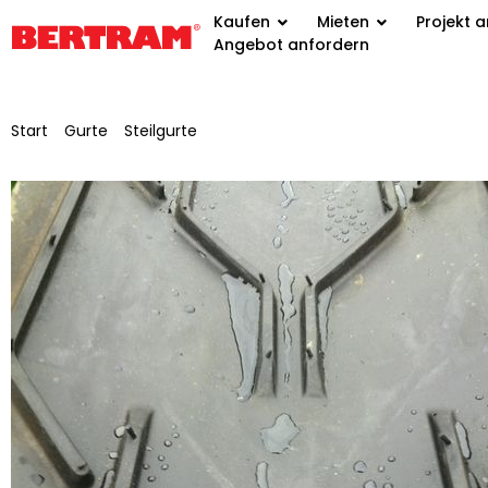
Kaufen
Mieten
Projekt 
Angebot anfordern
Start
/
Gurte
/
Steilgurte
/ Gummi-Steilfördergurt, Gurtbreite 
mit V/Y17-Profil