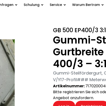
anfragen
Schulung
Service
Warum Bertram
500 mm Typ EP 400/3 – 3:1,5 –
GB 500 EP400/3 3:1
Gummi-Ste
Gurtbreit
400/3 – 3:1
Gummi-Steilfördergurt, G
V/Y17-Profil### Meterwar
Artikelnummer:
717020004
Bitte registrieren Sie sich o
Angebot anzufordern.