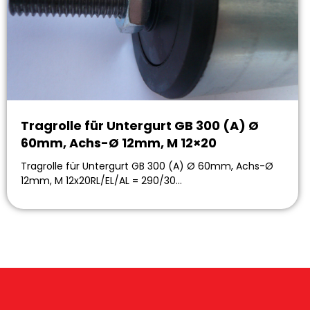
Tragrolle für Untergurt GB 300 (A) Ø
60mm, Achs-Ø 12mm, M 12×20
Tragrolle für Untergurt GB 300 (A) Ø 60mm, Achs-Ø
12mm, M 12x20RL/EL/AL = 290/30…