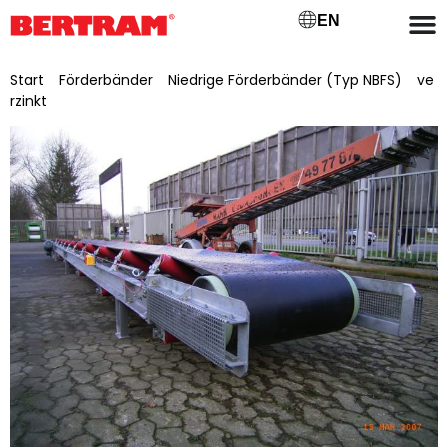
EN
Start
/
Förderbänder
/
Niedrige Förderbänder (Typ NBFS)
/
ve
rzinkt
/ NBFSV 1400/10