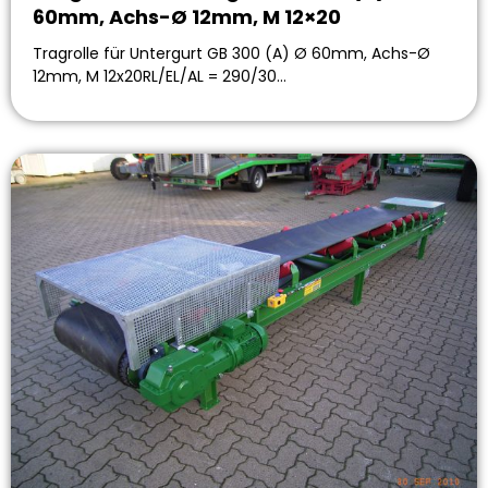
60mm, Achs-Ø 12mm, M 12×20
Tragrolle für Untergurt GB 300 (A) Ø 60mm, Achs-Ø
12mm, M 12x20RL/EL/AL = 290/30…