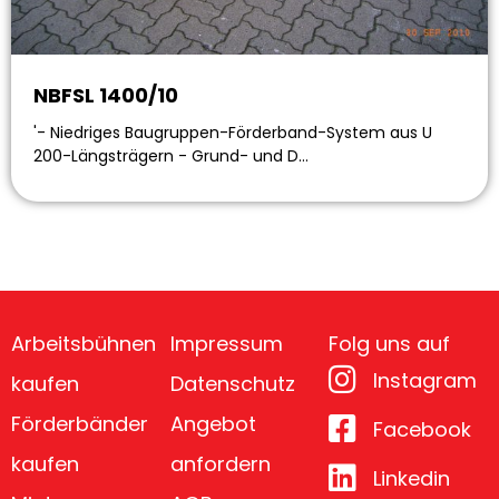
NBFSL 1400/10
'- Niedriges Baugruppen-Förderband-System aus U
200-Längsträgern - Grund- und D…
Arbeitsbühnen
Impressum
Folg uns auf
Instagram
kaufen
Datenschutz
Förderbänder
Angebot
Facebook
kaufen
anfordern
Linkedin