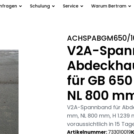
anfragen
Schulung
Service
Warum Bertram
 für Abdeckhaube inkl.
ACHSPABGM650/1
 mm
V2A-Span
Abdeckhaub
für GB 65
NL 800 mm
V2A-Spannband für Abdeck
mm, NL 800 mm, H 1.239 
voraussichtlich in 15 Tag
Artikelnummer:
733010019
K