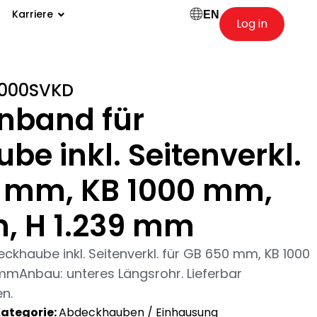
Karriere
EN
Log in
000SVKD
nband für
e inkl. Seitenverkl.
0 mm, KB 1000 mm,
, H 1.239 mm
haube inkl. Seitenverkl. für GB 650 mm, KB 1000
mmAnbau: unteres Längsrohr. Lieferbar
en.
ategorie:
Abdeckhauben / Einhausung