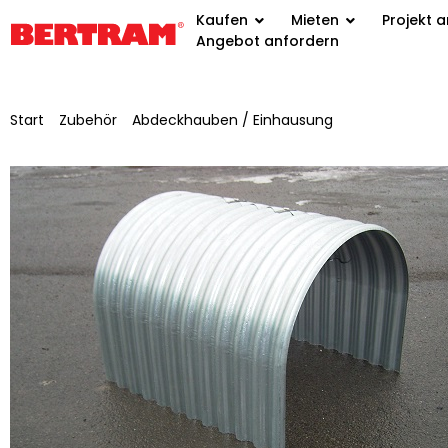
Kaufen
Mieten
Projekt 
Angebot anfordern
Start
/
Zubehör
/
Abdeckhauben / Einhausung
/ V2A-Spannband
Seitenverkl. für GB 650 mm, KB 1000 mm, NL 800 mm, H 1.239