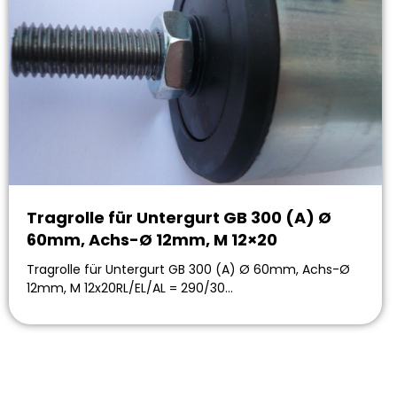
Tragrolle für Untergurt GB 300 (A) Ø
60mm, Achs-Ø 12mm, M 12×20
Tragrolle für Untergurt GB 300 (A) Ø 60mm, Achs-Ø
12mm, M 12x20RL/EL/AL = 290/30…