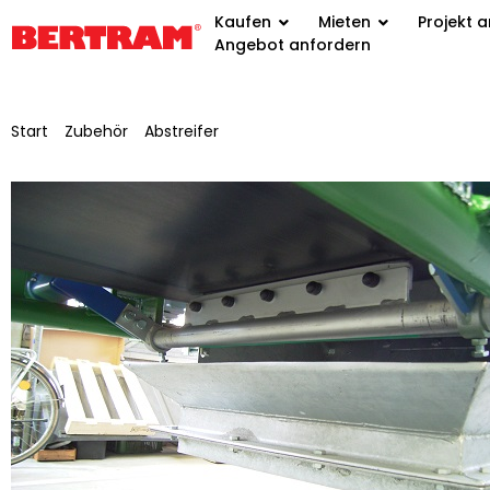
Kaufen
Mieten
Projekt 
Angebot anfordern
Start
/
Zubehör
/
Abstreifer
/ Hartmetallabstreifer für GB 650 Ba
Spannvorrichtung SE 27