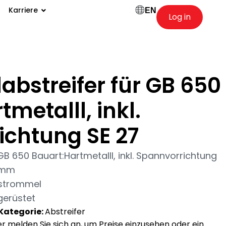
Karriere
EN
Log in
abstreifer für GB 650
metalll, inkl.
ichtung SE 27
GB 650 Bauart:Hartmetalll, inkl. Spannvorrichtung
0 mm
bstrommel
erüstet
Kategorie:
Abstreifer
der melden Sie sich an, um Preise einzusehen oder ein