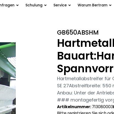
anfragen
Schulung
Service
Warum Bertram
uart:Hartmetalll, inkl.
GB650ABSHM
Hartmetall
Bauart:Hart
Spannvorr
Hartmetallabstreifer für 
SE 27Abstreifbreite: 55
Anbau: Unter der Antrie
### montagefertig vorg
Artikelnummer:
713080003
Bitte registrieren Sie sich o