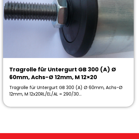
Tragrolle für Untergurt GB 300 (A) Ø
60mm, Achs-Ø 12mm, M 12×20
Tragrolle für Untergurt GB 300 (A) Ø 60mm, Achs-Ø
12mm, M 12x20RL/EL/AL = 290/30…